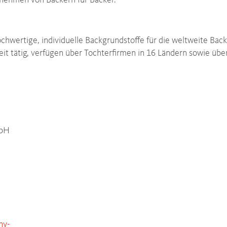
nehmen von Bäckern für Bäcker.
chwertige, individuelle Backgrundstoffe für die weltweite Back
t tätig, verfügen über Tochterfirmen in 16 Ländern sowie übe
mbH
ny-