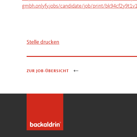
gmbh.onlyfy.jobs/candidate/job/print/bk94cf2y9t1
Stelle drucken
ZUR JOB-ÜBERSICHT