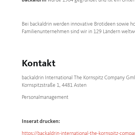
backaldrin
wurde 1964 gegründet und ist ein Unter
Bei backaldrin werden innovative Brotideen sowie ho
Familienunternehmen sind wir in 129 Ländern weltwei
Kontakt
backaldrin International The Kornspitz Company G
Kornspitzstraße 1, 4481 Asten
Personalmanagement
Inserat drucken:
https://backaldrin-international-the-kornspitz-compa