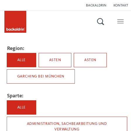
BACKALDRIN
KONTAKT
Suchen
Togg
navig
Region:
ALLE
ASTEN
ASTEN
GARCHING BEI MÜNCHEN
Sparte:
ALLE
ADMINISTRATION, SACHBEARBEITUNG UND
VERWALTUNG